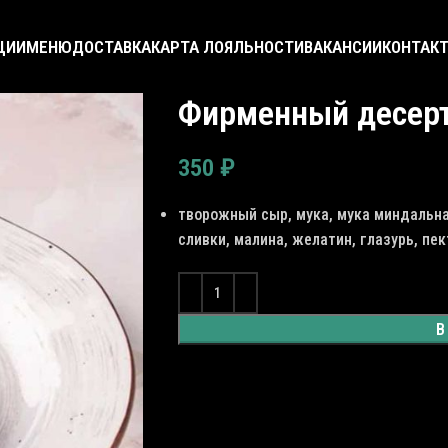
ЦИИ
МЕНЮ
ДОСТАВКА
КАРТА ЛОЯЛЬНОСТИ
ВАКАНСИИ
КОНТАК
Фирменный десерт
350
₽
творожный сыр, мука, мука миндальная
сливки, малина, желатин, глазурь, пек
В